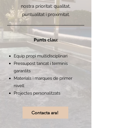
nostra prioritat: qualitat,
puntualitat i proximitat.
Punts clau:
Equip propi multidisciplinari
Pressupost tancat i terminis
garantits
Materials i marques de primer
nivell
Projectes personalitzats
Contacta ara!