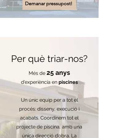
Demanar pressupost!
Piscines Girona, Piscinas Girona,
Construcció Piscina, Piscina
Per què triar-nos?
25 anys
Més de
d'experiència en
piscines
Un únic equip per a tot el
procés: disseny, execució i
acabats. Coordinem tot el
projecte de piscina, amb una
única direcció d’obra. La